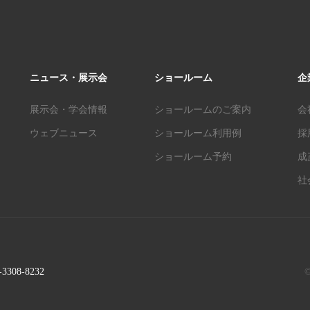
ニュース・展示会
ショールーム
企
展示会・学会情報
ショールームのご案内
会
ウェブニュース
ショールーム利用例
採
ショールーム予約
成
社
-3308-8232
©