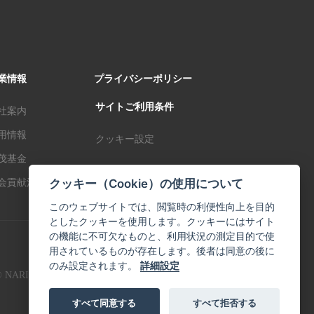
業情報
プライバシーポリシー
サイトご利用条件
社案内
用情報
クッキー設定
茂基金
クッキー（Cookie）の使用について
会貢献活動
このウェブサイトでは、閲覧時の利便性向上を目的
としたクッキーを使用します。クッキーにはサイト
の機能に不可欠なものと、利用状況の測定目的で使
用されているものが存在します。後者は同意の後に
のみ設定されます。
詳細設定
 NARISHIGE Group. All Ritghts Reserved. 1999-2026
すべて同意する
すべて拒否する