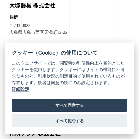
大塚器械 株式会社
住所
〒733-0022
広島県広島市西区天満町12-22
TEL
クッキー（Cookie）の使用について
082-293-3737
このウェブサイトでは、閲覧時の利便性向上を目的とした
クッキーを使用します。クッキーにはサイトの機能に不可
FAX
欠なものと、利用状況の測定目的で使用されているものが
082-292-6146
存在します。後者は同意の後にのみ設定されます。
詳細設定
すべて同意する
四国地方
すべて拒否する
化研テクノ 株式会社